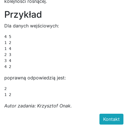
kolejności rosnącej.
Przykład
Dla danych wejściowych:
4 5

1 2

1 4

2 3

3 4

poprawną odpowiedzią jest:
2

Autor zadania: Krzysztof Onak.
Kontakt