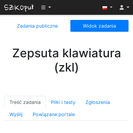
Przełącz widoczność menu
Zadania publiczne
Widok zadania
Zepsuta klawiatura
(zkl)
Treść zadania
Pliki i testy
Zgłoszenia
Wyślij
Powiązane portale