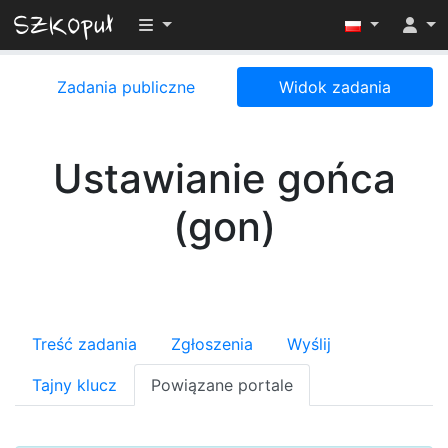
Przełącz widoczność menu
Zadania publiczne
Widok zadania
Ustawianie gońca
(gon)
Treść zadania
Zgłoszenia
Wyślij
Tajny klucz
Powiązane portale