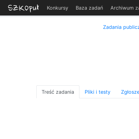
Konkursy
Baza zadań
Archiwum z
Zadania public
Treść zadania
Pliki i testy
Zgłosze