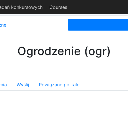
adań konkursowych
Courses
zne
Ogrodzenie (ogr)
nia
Wyślij
Powiązane portale