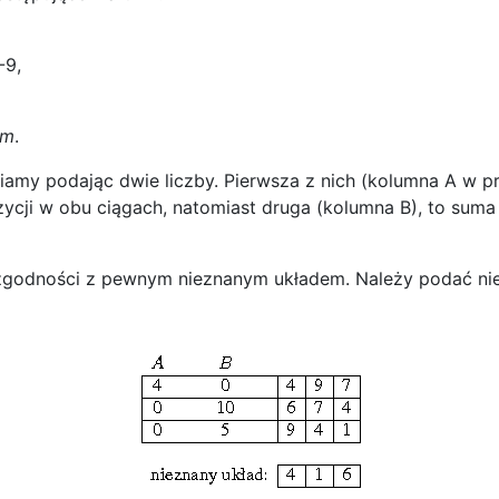
-9,
em
.
amy podając dwie liczby. Pierwsza z nich (kolumna A w pr
ozycji w obu ciągach, natomiast druga (kolumna B), to suma
zgodności z pewnym nieznanym układem. Należy podać nie