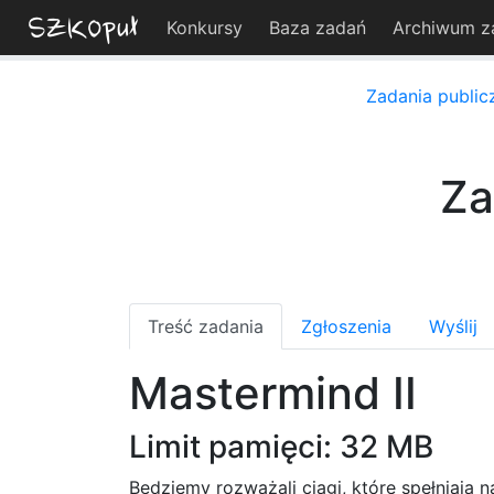
Konkursy
Baza zadań
Archiwum z
Zadania public
Za
Treść zadania
Zgłoszenia
Wyślij
Mastermind II
Limit pamięci: 32 MB
Będziemy rozważali ciągi, które spełniają n