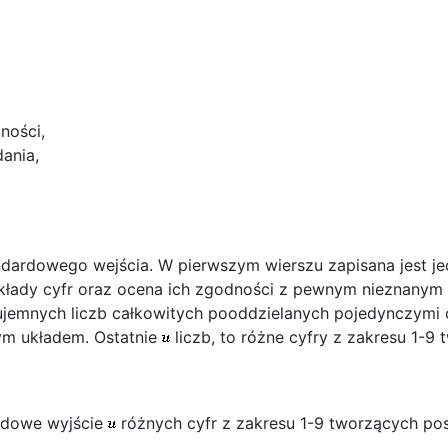
ności,
dania,
ndardowego wejścia. W pierwszym wierszu zapisana jest je
kłady cyfr oraz ocena ich zgodności z pewnym nieznanym
jemnych liczb całkowitych pooddzielanych pojedynczymi o
ym układem. Ostatnie
liczb, to różne cyfry z zakresu 1-9
rdowe wyjście
różnych cyfr z zakresu 1-9 tworzących po