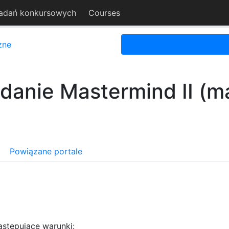
adań konkursowych
Courses
zne
danie Mastermind II (m
Powiązane portale
astępujące warunki: