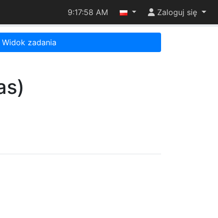
9:17:58 AM
Zaloguj się
Widok zadania
as)