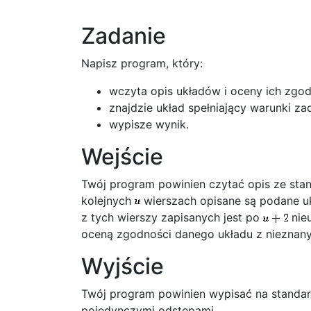
Zadanie
Napisz program, który:
wczyta opis układów i oceny ich zgod
znajdzie układ spełniający warunki za
wypisze wynik.
Wejście
Twój program powinien czytać opis ze sta
kolejnych
wierszach opisane są podane u
z tych wierszy zapisanych jest po
nieu
oceną zgodności danego układu z nieznan
Wyjście
Twój program powinien wypisać na standa
pojedynczymi odstępami.