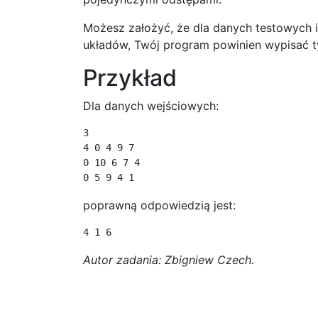
Możesz założyć, że dla danych testowych is
układów, Twój program powinien wypisać ty
Przykład
Dla danych wejściowych:
3

4 0 4 9 7

0 10 6 7 4

0 5 9 4 1
poprawną odpowiedzią jest:
4 1 6
Autor zadania: Zbigniew Czech.