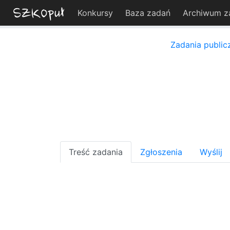
Konkursy
Baza zadań
Archiwum z
Zadania public
Treść zadania
Zgłoszenia
Wyślij