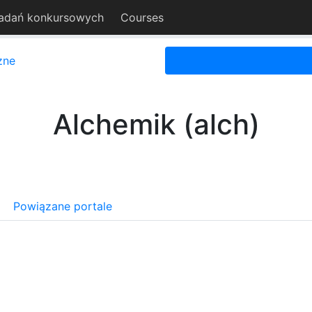
adań konkursowych
Courses
zne
Alchemik (alch)
Powiązane portale