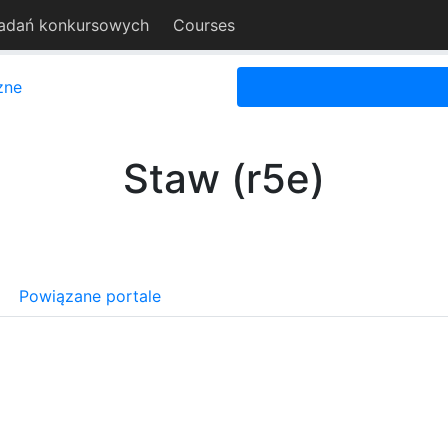
adań konkursowych
Courses
zne
Staw (r5e)
Powiązane portale