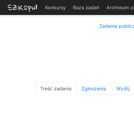
Konkursy
Baza zadań
Archiwum z
Zadania public
Treść zadania
Zgłoszenia
Wyślij