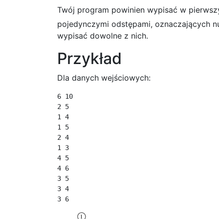
Twój program powinien wypisać w pierwsz
pojedynczymi odstępami, oznaczających num
wypisać dowolne z nich.
Przykład
Dla danych wejściowych:
6 10

2 5

1 4

1 5

2 4

1 3

4 5

4 6

3 5

3 4

3 6