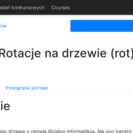
adań konkursowych
Courses
zne
Rotacje na drzewie (rot
Powiązane portale
ie
kiego drzewa o nazwie
Rotatus Informatikus
. Ma ono bardzo