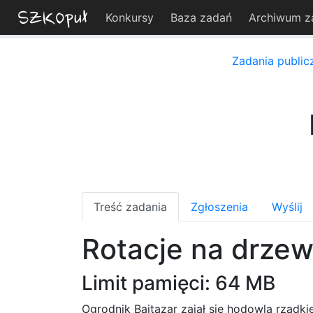
Konkursy
Baza zadań
Archiwum z
Zadania public
Treść zadania
Zgłoszenia
Wyślij
Rotacje na drzew
Limit pamięci: 64 MB
Ogrodnik Bajtazar zajął się hodowlą rzad