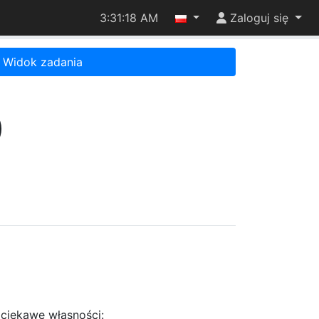
3:31:18 AM
Zaloguj się
Widok zadania
)
 ciekawe własności: