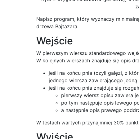
z
Napisz program, który wyznaczy minimalną
drzewa Bajtazara.
Wejście
W pierwszym wierszu standardowego wejści
W kolejnych wierszach znajduje się opis dr
jeśli na końcu pnia (czyli gałęzi, z kt
jednego wiersza zawierającego jedną 
jeśli na końcu pnia znajduje się rozgał
pierwszy wiersz opisu zawiera j
po tym następuje opis lewego po
a następnie opis prawego poddrz
W testach wartych przynajmniej 30% pun
Wyjście