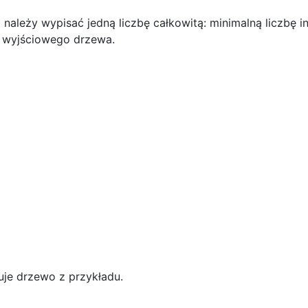
ależy wypisać jedną liczbę całkowitą: minimalną liczbę i
i wyjściowego drzewa.
uje drzewo z przykładu.