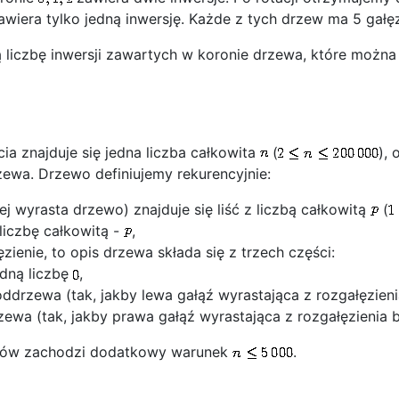
awiera tylko jedną inwersję. Każde z tych drzew ma 5 gałęz
 liczbę inwersji zawartych w koronie drzewa, które możn
a znajduje się jedna liczba całkowita
(
), 
zewa. Drzewo definiujemy rekurencyjnie:
órej wyrasta drzewo) znajduje się liść z liczbą całkowitą
(
liczbę całkowitą -
,
ęzienie, to opis drzewa składa się z trzech części:
edną liczbę
,
ddrzewa (tak, jakby lewa gałąź wyrastająca z rozgałęzieni
ewa (tak, jakby prawa gałąź wyrastająca z rozgałęzienia b
któw zachodzi dodatkowy warunek
.