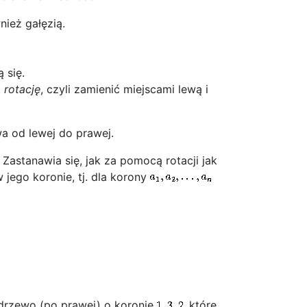
nież gałęzią.
 się.
.
rotację
, czyli zamienić miejscami lewą i
wa od lewej do prawej.
Zastanawia się, jak za pomocą rotacji jak
jego koronie, tj. dla korony
 drzewo (po prawej) o koronie
, które