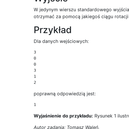
W jedynym wierszu standardowego wyjścia n
otrzymać za pomocą jakiegoś ciągu rotacj
Przykład
Dla danych wejściowych:
3

0

0

3

1

2
poprawną odpowiedzią jest:
1
Wyjaśnienie do przykładu:
Rysunek 1 ilustr
Autor zadania: Tomasz Waleń.