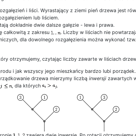
ozgałęzień i liści. Wyrastający z ziemi pień drzewa jest rów
zgałęzieniem lub liściem.
tają dokładnie dwie dalsze gałęzie - lewa i prawa.
bę całkowitą z zakresu
. Liczby w liściach nie powtarzają
iczych, dla dowolnego rozgałęzienia można wykonać tzw
który otrzymujemy, czytając liczby zawarte w liściach drze
rodu i jak wszyscy jego mieszkańcy bardzo lubi porządek. 
orządkowanie drzewa mierzymy liczbą
inwersji
zawartych w 
, dla których
.
oronie
zawiera dwie inwersje. Po rotacji otrzymujemy