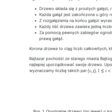
Drzewo składa się z prostych gałęzi, r
Każda gałąź jest zakończona u góry ro
Z rozgałęzienia na końcu gałęzi wyras
Każdy liść drzewa zawiera jedną licz
Za pomocą pewnych zabiegów ogrodn
prawą gałąź.
Korona drzewa
to ciąg liczb całkowitych, 
Bajtazar pochodzi ze starego miasta Bajtog
najlepiej uporządkować swoje drzewo. Up
wyznaczamy liczbę takich par
,
Rys. 1. Oryginalne drzewo (po lewej) o k