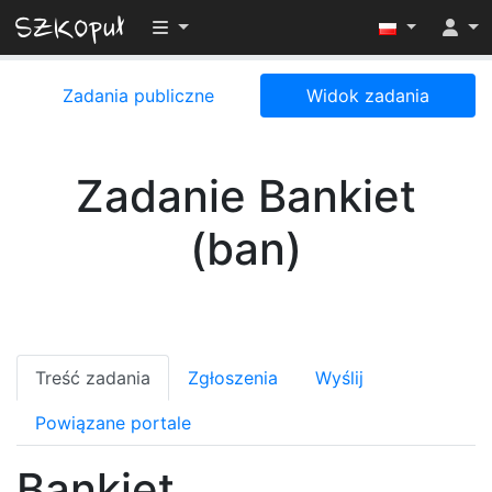
Przełącz widoczność menu
Zadania publiczne
Widok zadania
Zadanie Bankiet
(ban)
Treść zadania
Zgłoszenia
Wyślij
Powiązane portale
Bankiet