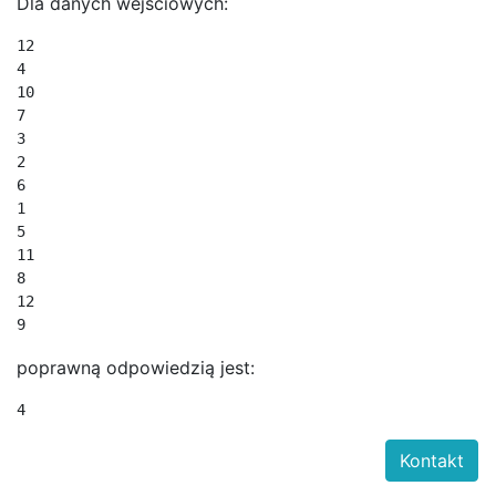
Dla danych wejściowych:
12

4

10

7

3

2

6

1

5

11

8

12

9
poprawną odpowiedzią jest:
4
Kontakt