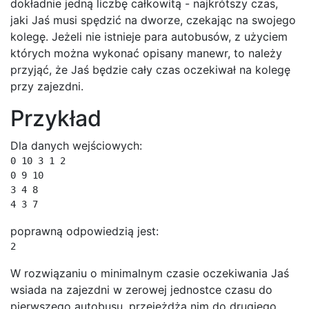
dokładnie jedną liczbę całkowitą - najkrótszy czas,
jaki Jaś musi spędzić na dworze, czekając na swojego
kolegę. Jeżeli nie istnieje para autobusów, z użyciem
których można wykonać opisany manewr, to należy
przyjąć, że Jaś będzie cały czas oczekiwał na kolegę
przy zajezdni.
Przykład
Dla danych wejściowych:
0 10 3 1 2

0 9 10

3 4 8

4 3 7
poprawną odpowiedzią jest:
2
W rozwiązaniu o minimalnym czasie oczekiwania Jaś
wsiada na zajezdni w zerowej jednostce czasu do
pierwszego autobusu, przejeżdża nim do drugiego