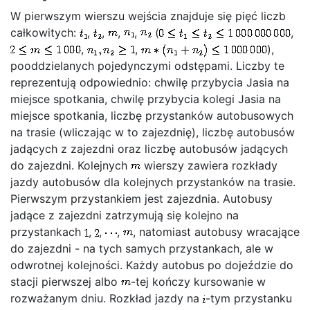
W pierwszym wierszu wejścia znajduje się pięć liczb
całkowitych:
,
,
,
,
(
,
,
,
),
pooddzielanych pojedynczymi odstępami. Liczby te
reprezentują odpowiednio: chwilę przybycia Jasia na
miejsce spotkania, chwilę przybycia kolegi Jasia na
miejsce spotkania, liczbę przystanków autobusowych
na trasie (wliczając w to zajezdnię), liczbę autobusów
jadących z zajezdni oraz liczbę autobusów jadących
do zajezdni. Kolejnych
wierszy zawiera rozkłady
jazdy autobusów dla kolejnych przystanków na trasie.
Pierwszym przystankiem jest zajezdnia. Autobusy
jadące z zajezdni zatrzymują się kolejno na
przystankach
,
,
,
, natomiast autobusy wracające
do zajezdni - na tych samych przystankach, ale w
odwrotnej kolejności. Każdy autobus po dojeździe do
stacji pierwszej albo
-tej kończy kursowanie w
rozważanym dniu. Rozkład jazdy na
-tym przystanku