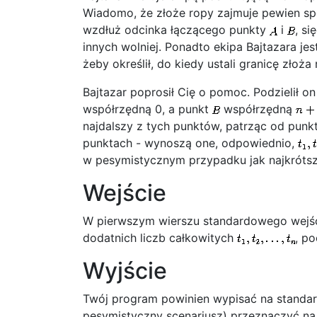
Wiadomo, że złoże ropy zajmuje pewien s
wzdłuż odcinka łączącego punkty
i
, si
innych wolniej. Ponadto ekipa Bajtazara je
żeby określił, do kiedy ustali granicę złoża 
Bajtazar poprosił Cię o pomoc. Podzielił o
współrzędną 0, a punkt
współrzędną
najdalszy z tych punktów, patrząc od punk
punktach - wynoszą one, odpowiednio,
w pesymistycznym przypadku jak najkrótsz
Wejście
W pierwszym wierszu standardowego wejści
dodatnich liczb całkowitych
, p
Wyjście
Twój program powinien wypisać na standardo
pesymistyczny scenariusz) przeznaczyć na 