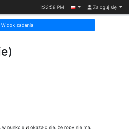
1:23:58 PM
Zaloguj się
Widok zadania
ie)
aś w punkcie
okazało się, że ropy nie ma.