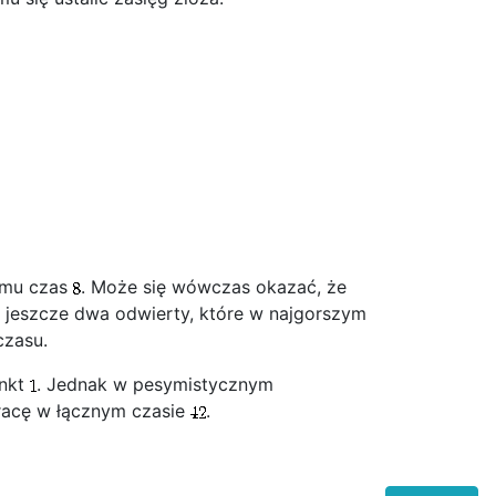
e mu czas
. Może się wówczas okazać, że
ą jeszcze dwa odwierty, które w najgorszym
czasu.
unkt
. Jednak w pesymistycznym
racę w łącznym czasie
.