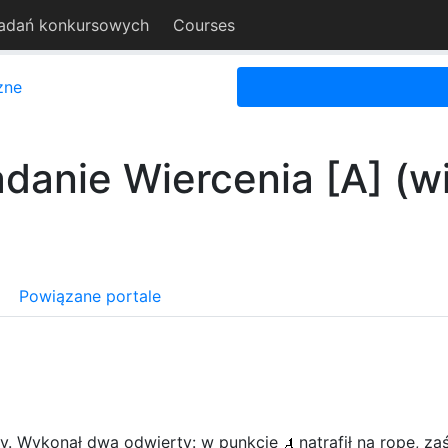
adań konkursowych
Courses
zne
danie Wiercenia [A] (w
Powiązane portale
opy. Wykonał dwa odwierty: w punkcie
natrafił na ropę, z