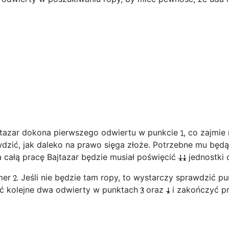
jtazar dokona pierwszego odwiertu w punkcie
, co zajmi
dzić, jak daleko na prawo sięga złoże. Potrzebne mu będ
całą pracę Bajtazar będzie musiał poświęcić
jednostki 
umer
. Jeśli nie będzie tam ropy, to wystarczy sprawdzić p
ić kolejne dwa odwierty w punktach
oraz
i zakończyć p