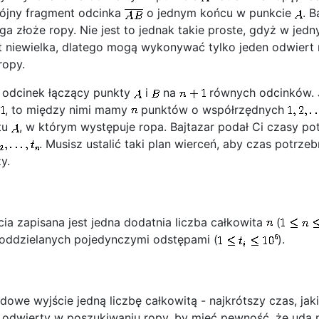
pójny fragment odcinka
o jednym końcu w punkcie
. B
ęga złoże ropy. Nie jest to jednak takie proste, gdyż w jedn
st niewielka, dlatego mogą wykonywać tylko jeden odwiert 
ropy.
n odcinek łączący punkty
i
na
równych odcinków. J
, to między nimi mamy
punktów o współrzędnych
tu
, w którym występuje ropa. Bajtazar podał Ci czasy p
. Musisz ustalić taki plan wierceń, aby czas potrzeb
y.
a zapisana jest jedna dodatnia liczba całkowita
(
ooddzielanych pojedynczymi odstępami (
).
we wyjście jedną liczbę całkowitą - najkrótszy czas, jaki 
odwierty w poszukiwaniu ropy, by mieć pewność, że uda mu