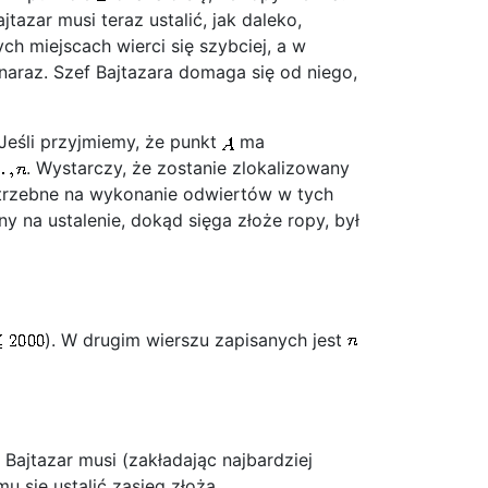
ajtazar musi teraz ustalić, jak daleko,
ych miejscach wierci się szybciej, a w
naraz. Szef Bajtazara domaga się od niego,
eśli przyjmiemy, że punkt
ma
. Wystarczy, że zostanie zlokalizowany
otrzebne na wykonanie odwiertów w tych
ny na ustalenie, dokąd sięga złoże ropy, był
). W drugim wierszu zapisanych jest
Bajtazar musi (zakładając najbardziej
 się ustalić zasięg złoża.