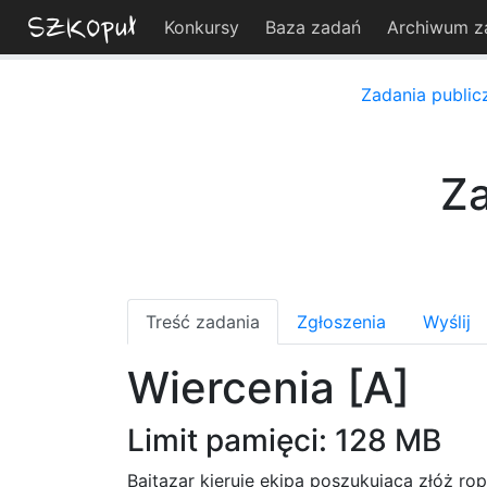
Konkursy
Baza zadań
Archiwum z
Zadania public
Za
Treść zadania
Zgłoszenia
Wyślij
Wiercenia [A]
Limit pamięci: 128 MB
Bajtazar kieruje ekipą poszukującą złóż r