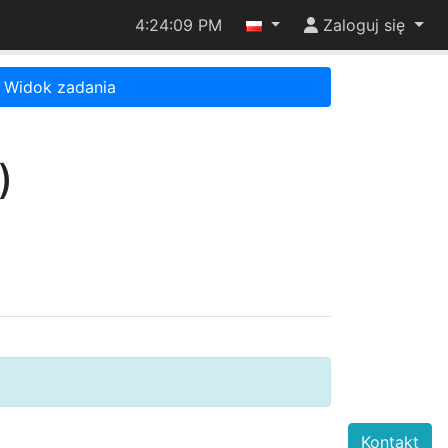
4:24:09 PM
Zaloguj się
Widok zadania
)
Kontakt