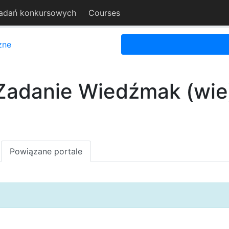
adań konkursowych
Courses
zne
Zadanie Wiedźmak (wie
Powiązane portale