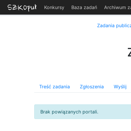
Konkursy
Baza zadań
Archiwum z
Zadania public
Treść zadania
Zgłoszenia
Wyślij
Brak powiązanych portali.