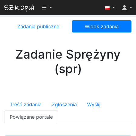
Przełącz widoczność menu
Zadania publiczne
Widok zadania
Zadanie Sprężyny
(spr)
Treść zadania
Zgłoszenia
Wyślij
Powiązane portale