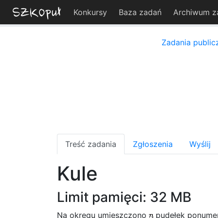
Konkursy
Baza zadań
Archiwum z
Zadania public
Treść zadania
Zgłoszenia
Wyślij
Kule
Limit pamięci: 32 MB
Na okręgu umieszczono
pudełek ponume