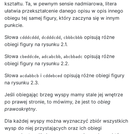
kształtu. Ta, w pewnym sensie nadmiarowa, litera
ułatwia przekształcenie danego opisu w opis innego
obiegu tej samej figury, który zaczyna się w innym
punkcie.
Słowa
,
,
opisują różne
cdddcddd
dcdddcdd
cbbbcbbb
obiegi figury na rysunku 2.1.
Słowa
,
,
opisują różne
cbeddcde
adcabcbb
abcbbadc
obiegi figury na rysunku 2.2.
Słowa
i
opisują różne obiegi figury
acdabbcb
cddebced
na rysunku 2.3.
Jeśli obiegając brzeg wyspy mamy stale jej wnętrze
po prawej stronie, to mówimy, że jest to
obieg
prawoskrętny
.
Dla każdej wyspy można wyznaczyć zbiór wszystkich
wysp do niej przystających oraz ich obiegi