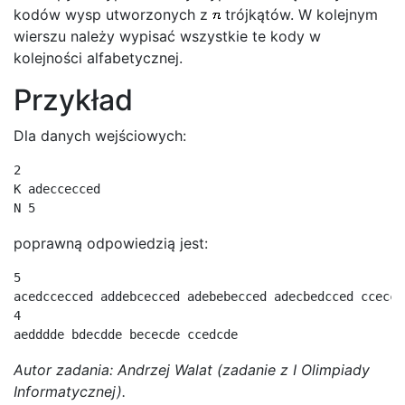
kodów wysp utworzonych z
trójkątów. W kolejnym
wierszu należy wypisać wszystkie te kody w
kolejności alfabetycznej.
Przykład
Dla danych wejściowych:
2

K adeccecced

N 5
poprawną odpowiedzią jest:
5

acedccecced addebcecced adebebecced adecbedcced cceccec
4

aedddde bdecdde bececde ccedcde
Autor zadania: Andrzej Walat (zadanie z I Olimpiady
Informatycznej).