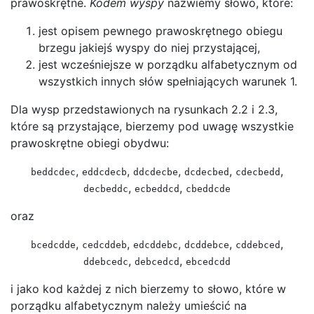
prawoskrętne.
Kodem wyspy
nazwiemy słowo, które:
jest opisem pewnego prawoskrętnego obiegu
brzegu jakiejś wyspy do niej przystającej,
jest wcześniejsze w porządku alfabetycznym od
wszystkich innych słów spełniających warunek 1.
Dla wysp przedstawionych na rysunkach 2.2 i 2.3,
które są przystające, bierzemy pod uwagę wszystkie
prawoskrętne obiegi obydwu:
,
,
,
,
,
beddcdec
eddcdecb
ddcdecbe
dcdecbed
cdecbedd
,
,
decbeddc
ecbeddcd
cbeddcde
oraz
,
,
,
,
,
bcedcdde
cedcddeb
edcddebc
dcddebce
cddebced
,
,
ddebcedc
debcedcd
ebcedcdd
i jako kod każdej z nich bierzemy to słowo, które w
porządku alfabetycznym należy umieścić na