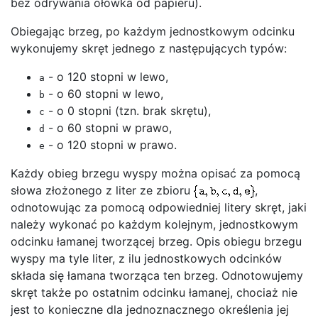
bez odrywania ołówka od papieru).
Obiegając brzeg, po każdym jednostkowym odcinku
wykonujemy skręt jednego z następujących typów:
- o 120 stopni w lewo,
a
- o 60 stopni w lewo,
b
- o 0 stopni (tzn. brak skrętu),
c
- o 60 stopni w prawo,
d
- o 120 stopni w prawo.
e
Każdy obieg brzegu wyspy można opisać za pomocą
słowa złożonego z liter ze zbioru
,
odnotowując za pomocą odpowiedniej litery skręt, jaki
należy wykonać po każdym kolejnym, jednostkowym
odcinku łamanej tworzącej brzeg. Opis obiegu brzegu
wyspy ma tyle liter, z ilu jednostkowych odcinków
składa się łamana tworząca ten brzeg. Odnotowujemy
skręt także po ostatnim odcinku łamanej, chociaż nie
jest to konieczne dla jednoznacznego określenia jej