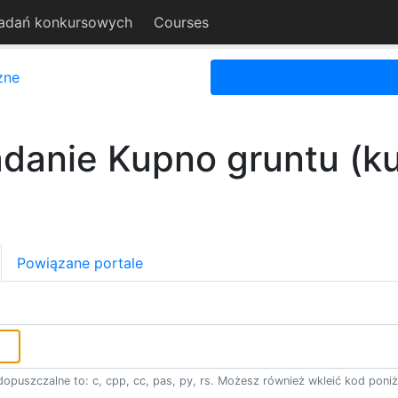
adań konkursowych
Courses
zne
danie Kupno gruntu (k
Powiązane portale
opuszczalne to: c, cpp, cc, pas, py, rs. Możesz również wkleić kod poniż