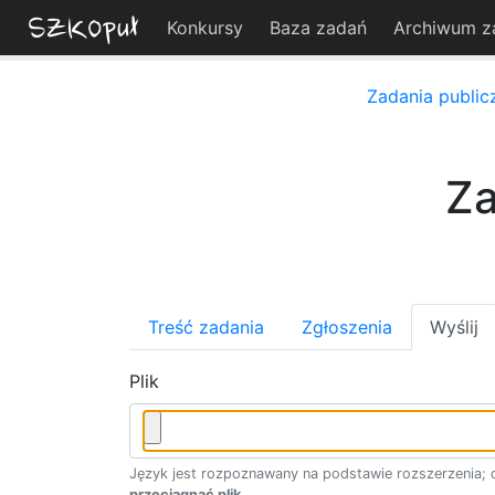
Konkursy
Baza zadań
Archiwum z
Zadania public
Za
Treść zadania
Zgłoszenia
Wyślij
Plik
Język jest rozpoznawany na podstawie rozszerzenia; d
przeciągnąć plik
.