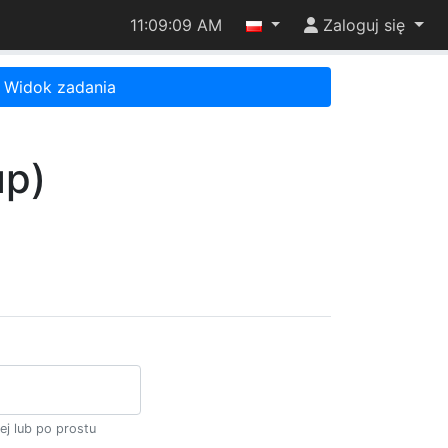
11:09:09 AM
Zaloguj się
Widok zadania
up)
ej lub po prostu