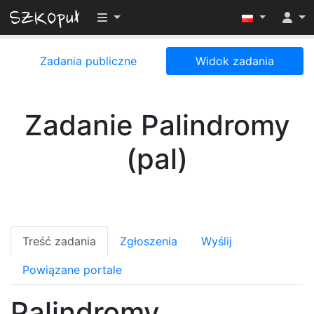
Przełącz widoczność menu
Zadania publiczne
Widok zadania
Zadanie Palindromy
(pal)
Treść zadania
Zgłoszenia
Wyślij
Powiązane portale
Palindromy