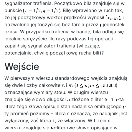
sygnalizator trafienia. Początkowo bila znajduje się w
punkcie
. Bilę wprawiono w ruch tak,
że jej początkowy wektor prędkości wynosił
, i
pozwolono jej toczyć się bez tarcia przez
jednostek
czasu. W przypadku trafienia w bandę, bila odbija się
idealnie sprężyście. Ile razy podczas tej operacji
zapalił się sygnalizator trafienia (wliczając,
potencjalnie, chwilę początkową ruchu bili)?
Wejście
W pierwszym wierszu standardowego wejścia znajdują
się dwie liczby całkowite
i
(
)
oznaczające wymiary stołu. W drugim wierszu
znajduje się słowo długości
złożone z liter
i
:
-ta
0
1
litera tego słowa opisuje stan nadajnika emitującego
-
ty promień poziomy - litera
oznacza, że nadajnik jest
0
wyłączony, zaś litera
, że włączony. W trzecim
1
wierszu znajduje się
-literowe słowo opisujące w