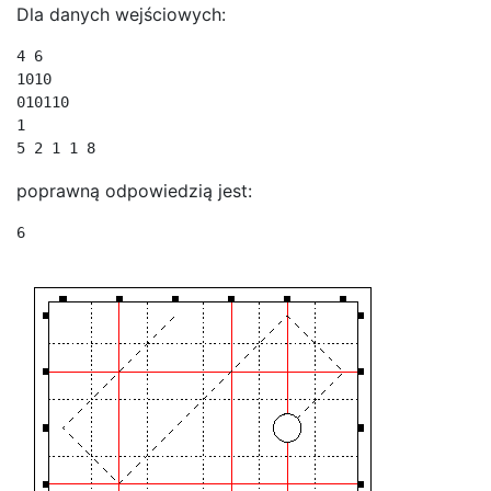
Dla danych wejściowych:
4 6

1010

010110

1

5 2 1 1 8
poprawną odpowiedzią jest:
6