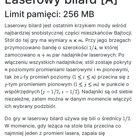
Limit pamięci: 256 MB
Laserowy bilard jest ostatnim krzykiem mody wśród
najbardziej snobistycznej części mieszkańców Bajtocji.
Stół do tej gry ma wymiary
. Przy jego brzegach
przymocowano bandę o szerokości
, w której
zamocowano
par nadajników laserowych. Po
włączeniu wszystkich nadajników, stół zostaje pokryty
poziomymi promieniami laserowymi i
pionowymi,
tak że
-ty promień poziomy (
) przecina się z
-tym promieniem pionowym (
) w punkcie o
współrzędnych
. Nadajniki są od siebie
niezależne, zatem można w danym momencie włączyć
ich wybrany podzbiór.
Do gry w laserowy bilard używa się bili o średnicy
.
W momencie, gdy leżąca na stole bila przecina co
najmniej jeden z promieni lasera, zapala się