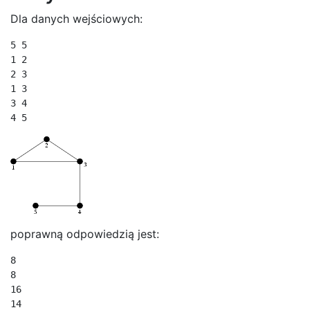
Dla danych wejściowych:
5 5

1 2

2 3

1 3

3 4

4 5
poprawną odpowiedzią jest:
8

8

16

14
