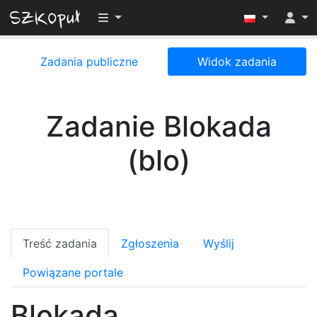
Przełącz widoczność menu
Zadania publiczne
Widok zadania
Zadanie Blokada
(blo)
Treść zadania
Zgłoszenia
Wyślij
Powiązane portale
Blokada