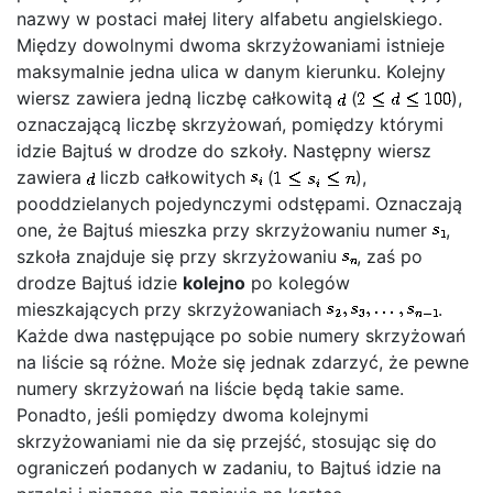
nazwy w postaci małej litery alfabetu angielskiego.
Między dowolnymi dwoma skrzyżowaniami istnieje
maksymalnie jedna ulica w danym kierunku. Kolejny
wiersz zawiera jedną liczbę całkowitą
(
),
oznaczającą liczbę skrzyżowań, pomiędzy którymi
idzie Bajtuś w drodze do szkoły. Następny wiersz
zawiera
liczb całkowitych
(
),
pooddzielanych pojedynczymi odstępami. Oznaczają
one, że Bajtuś mieszka przy skrzyżowaniu numer
,
szkoła znajduje się przy skrzyżowaniu
, zaś po
drodze Bajtuś idzie
kolejno
po kolegów
mieszkających przy skrzyżowaniach
.
Każde dwa następujące po sobie numery skrzyżowań
na liście są różne. Może się jednak zdarzyć, że pewne
numery skrzyżowań na liście będą takie same.
Ponadto, jeśli pomiędzy dwoma kolejnymi
skrzyżowaniami nie da się przejść, stosując się do
ograniczeń podanych w zadaniu, to Bajtuś idzie na