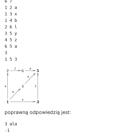
6 7

1 2 a

1 3 x

1 4 b

2 6 l

3 5 y

4 5 z

6 5 a

3

1 5 3
poprawną odpowiedzią jest:
3 ala

-1