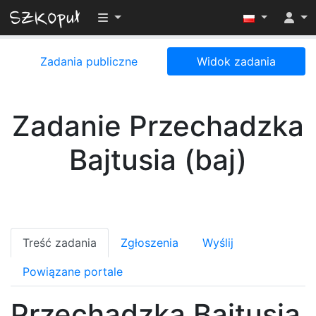
Przełącz widoczność menu
Zadania publiczne
Widok zadania
Zadanie Przechadzka
Bajtusia (baj)
Treść zadania
Zgłoszenia
Wyślij
Powiązane portale
Przechadzka Bajtusia