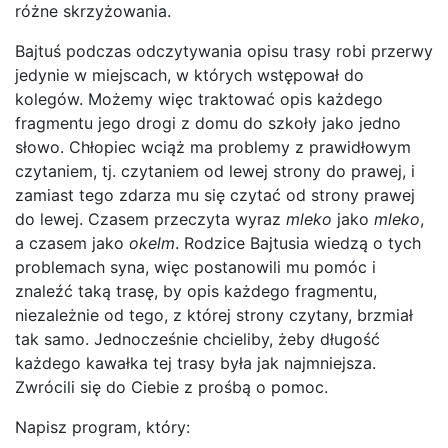
różne skrzyżowania.
Bajtuś podczas odczytywania opisu trasy robi przerwy
jedynie w miejscach, w których wstępował do
kolegów. Możemy więc traktować opis każdego
fragmentu jego drogi z domu do szkoły jako jedno
słowo. Chłopiec wciąż ma problemy z prawidłowym
czytaniem, tj. czytaniem od lewej strony do prawej, i
zamiast tego zdarza mu się czytać od strony prawej
do lewej. Czasem przeczyta wyraz
mleko
jako
mleko
,
a czasem jako
okelm
. Rodzice Bajtusia wiedzą o tych
problemach syna, więc postanowili mu pomóc i
znaleźć taką trasę, by opis każdego fragmentu,
niezależnie od tego, z której strony czytany, brzmiał
tak samo. Jednocześnie chcieliby, żeby długość
każdego kawałka tej trasy była jak najmniejsza.
Zwrócili się do Ciebie z prośbą o pomoc.
Napisz program, który: