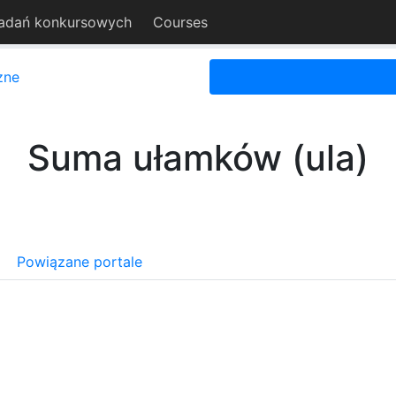
adań konkursowych
Courses
zne
Suma ułamków (ula)
Powiązane portale