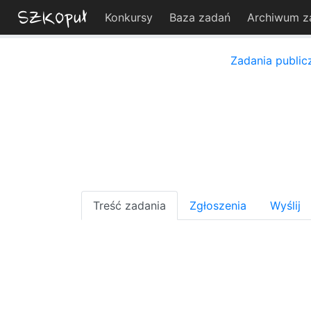
Konkursy
Baza zadań
Archiwum z
Zadania public
Treść zadania
Zgłoszenia
Wyślij