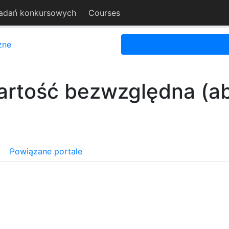
adań konkursowych
Courses
zne
rtość bezwzględna (a
Powiązane portale