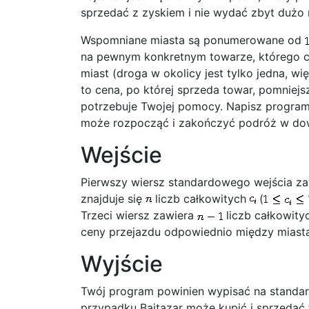
sprzedać z zyskiem i nie wydać zbyt dużo 
Wspomniane miasta są ponumerowane od
na pewnym konkretnym towarze, którego ce
miast (droga w okolicy jest tylko jedna, 
to cena, po której sprzeda towar, pomniejs
potrzebuje Twojej pomocy. Napisz program, 
może rozpocząć i zakończyć podróż w do
Wejście
Pierwszy wiersz standardowego wejścia za
znajduje się
liczb całkowitych
(
Trzeci wiersz zawiera
liczb całkowit
ceny przejazdu odpowiednio między mias
Wyjście
Twój program powinien wypisać na standar
przypadku Bajtazar może kupić i sprzedać