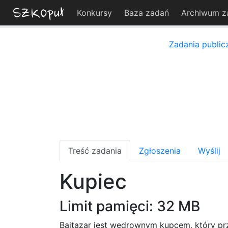
Konkursy
Baza zadań
Archiwum z
Zadania public
Treść zadania
Zgłoszenia
Wyślij
Kupiec
Limit pamięci: 32 MB
Bajtazar jest wędrownym kupcem, który prze