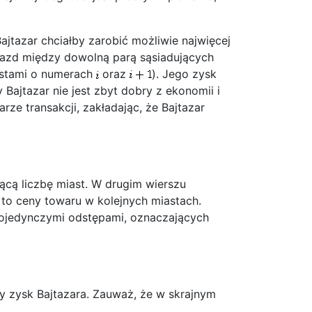
jtazar chciałby zarobić możliwie najwięcej
jazd między dowolną parą sąsiadujących
iastami o numerach
oraz
). Jego zysk
Bajtazar nie jest zbyt dobry z ekonomii i
ze transakcji, zakładając, że Bajtazar
jącą liczbę miast. W drugim wierszu
to ceny towaru w kolejnych miastach.
ojedynczymi odstępami, oznaczających
y zysk Bajtazara. Zauważ, że w skrajnym