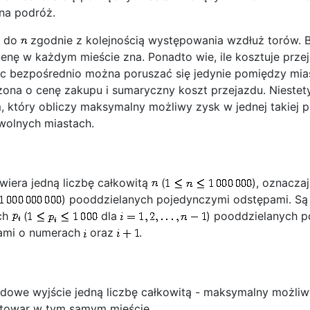
na podróż.
do
zgodnie z kolejnością występowania wzdłuż torów. Ba
nę w każdym mieście zna. Ponadto wie, ile kosztuje prze
więc bezpośrednio można poruszać się jedynie pomiędzy m
zona o cenę zakupu i sumaryczny koszt przejazdu. Niestety 
który obliczy maksymalny możliwy zysk w jednej takiej par
wolnych miastach.
wiera jedną liczbę całkowitą
(
), oznacza
) pooddzielanych pojedynczymi odstępami. Są 
ych
(
dla
) pooddzielanych p
tami o numerach
oraz
.
dowe wyjście jedną liczbę całkowitą - maksymalny możliw
 towar w tym samym mieście.