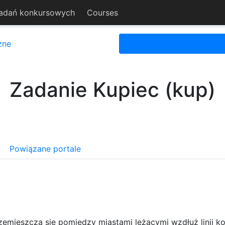
adań konkursowych
Courses
zne
Zadanie Kupiec (kup)
Powiązane portale
mieszcza się pomiędzy miastami leżącymi wzdłuż linii kolej