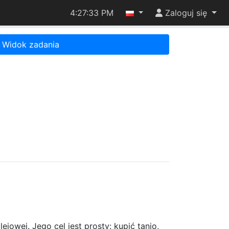
4:27:33 PM
Zaloguj się
Widok zadania
owej. Jego cel jest prosty: kupić tanio,