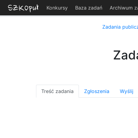
Konkursy
Baza zadań
Archiwum z
Zadania public
Zad
Treść zadania
Zgłoszenia
Wyślij