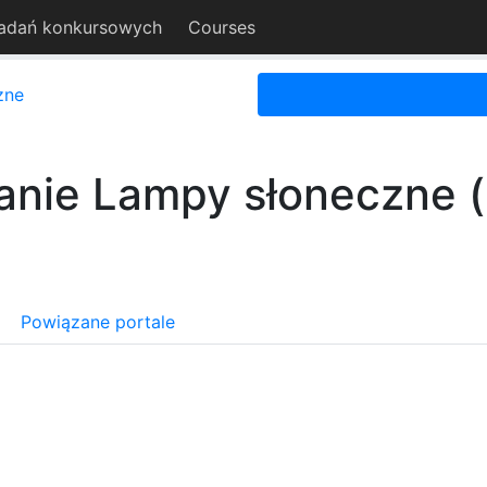
adań konkursowych
Courses
zne
anie Lampy słoneczne (
Powiązane portale