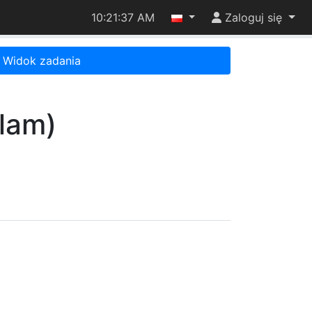
10:21:37 AM
Zaloguj się
Widok zadania
lam)