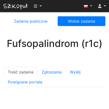
Przełącz widoczność menu
Zadania publiczne
Widok zadania
Fufsopalindrom (r1c)
Treść zadania
Zgłoszenia
Wyślij
Powiązane portale