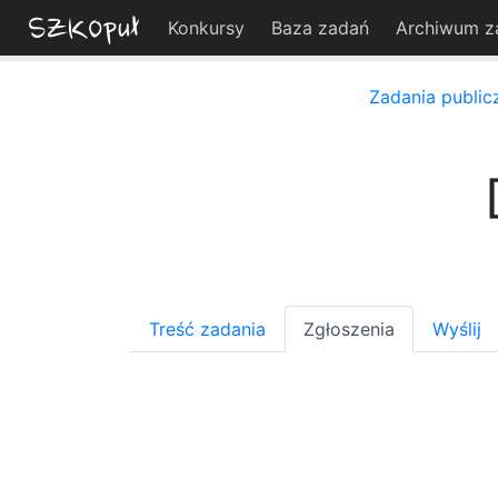
Konkursy
Baza zadań
Archiwum z
Zadania public
Treść zadania
Zgłoszenia
Wyślij