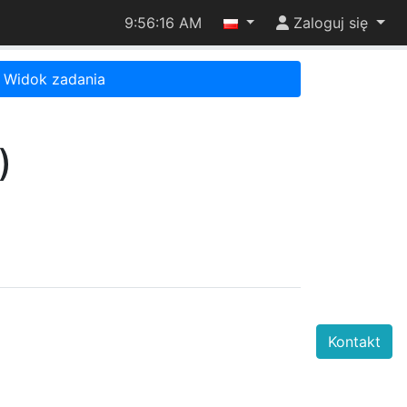
9:56:16 AM
Zaloguj się
Widok zadania
)
Kontakt