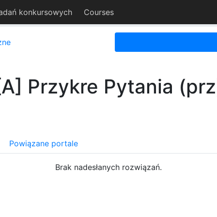
adań konkursowych
Courses
zne
[A] Przykre Pytania (prz
Powiązane portale
Brak nadesłanych rozwiązań.