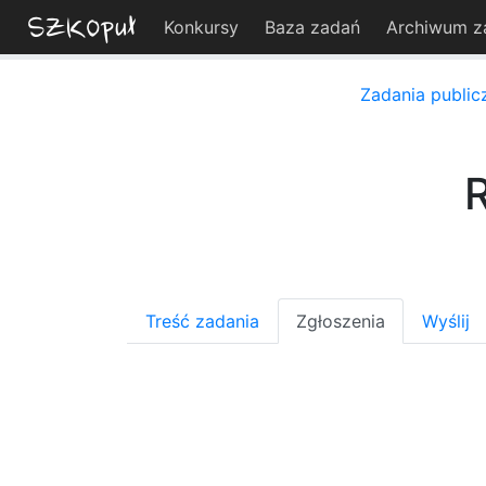
Konkursy
Baza zadań
Archiwum z
Zadania public
R
Treść zadania
Zgłoszenia
Wyślij