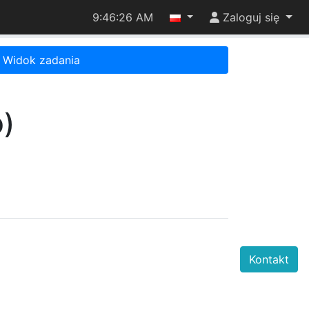
9:46:26 AM
Zaloguj się
Widok zadania
p)
Kontakt