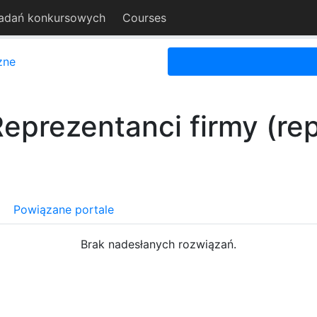
adań konkursowych
Courses
zne
eprezentanci firmy (re
Powiązane portale
Brak nadesłanych rozwiązań.