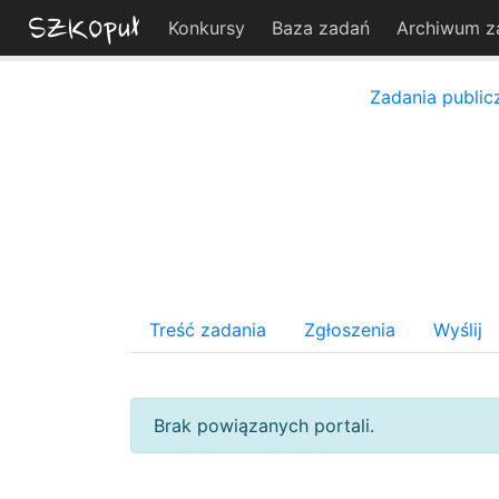
Konkursy
Baza zadań
Archiwum z
Zadania public
Treść zadania
Zgłoszenia
Wyślij
Brak powiązanych portali.