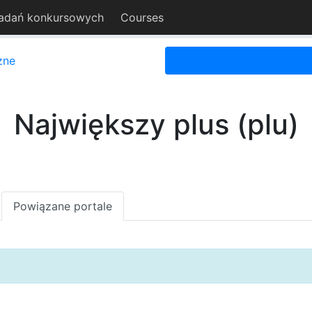
adań konkursowych
Courses
zne
Największy plus (plu)
Powiązane portale