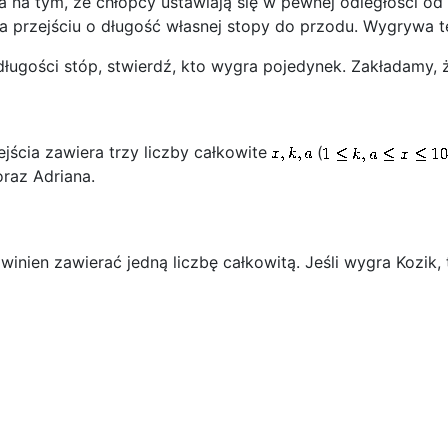
a na tym, że chłopcy ustawiają się w pewnej odległości od 
 na przejściu o długość własnej stopy do przodu. Wygrywa t
ługości stóp, stwierdź, kto wygra pojedynek. Zakładamy, ż
jścia zawiera trzy liczby całkowite
(
oraz Adriana.
inien zawierać jedną liczbę całkowitą. Jeśli wygra Kozik