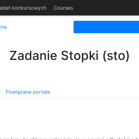
adań konkursowych
Courses
zne
Zadanie Stopki (sto)
Powiązane portale