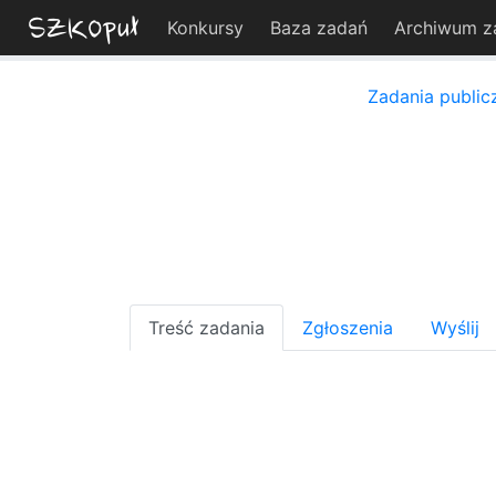
Konkursy
Baza zadań
Archiwum z
Zadania public
Treść zadania
Zgłoszenia
Wyślij