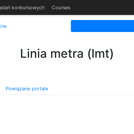
adań konkursowych
Courses
zne
Linia metra (lmt)
Powiązane portale