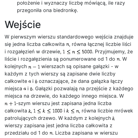
położenie i wyznaczy liczbę mówiącą, ile razy
przegoniła ona biedronkę.
Wejście
W pierwszym wierszu standardowego wejścia znajduje
się jedna liczba całkowita
, równa łącznej liczbie liści
i rozgałęzień w drzewie,
. Przyjmujemy, że
liście i rozgałęzienia są ponumerowane od 1 do
. W
kolejnych
wierszach są opisane gałązki - w
każdym z tych wierszy są zapisane dwie liczby
całkowite
i
oznaczające, że dana gałązka łączy
miejsca
i
. Gałązki pozwalają na przejście z każdego
miejsca na drzewie, do każdego innego miejsca. W
-szym wierszu jest zapisana jedna liczba
całkowita
,
i
, równa liczbie mrówek
patrolujących drzewo. W każdym z kolejnych
wierszy zapisana jest jedna liczba całkowita z
przedziału od 1 do
. Liczba zapisana w wierszu