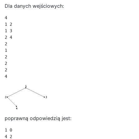
Dla danych wejściowych:
4

1 2

1 3

2 4

2

1

2

2

2

4
poprawną odpowiedzią jest:
1 0

4 2