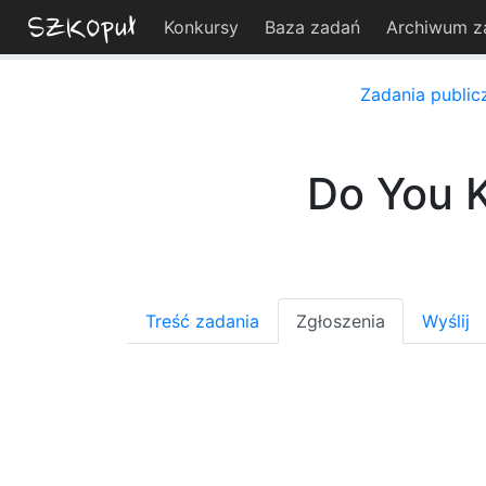
Konkursy
Baza zadań
Archiwum z
Zadania public
Do You 
Treść zadania
Zgłoszenia
Wyślij