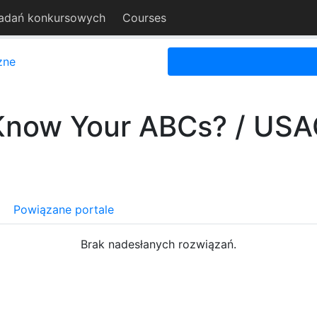
adań konkursowych
Courses
zne
Know Your ABCs? / USA
Powiązane portale
Brak nadesłanych rozwiązań.