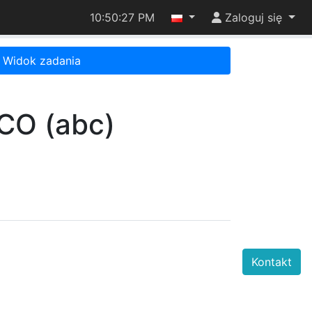
10:50:27 PM
Zaloguj się
Widok zadania
CO (abc)
Kontakt