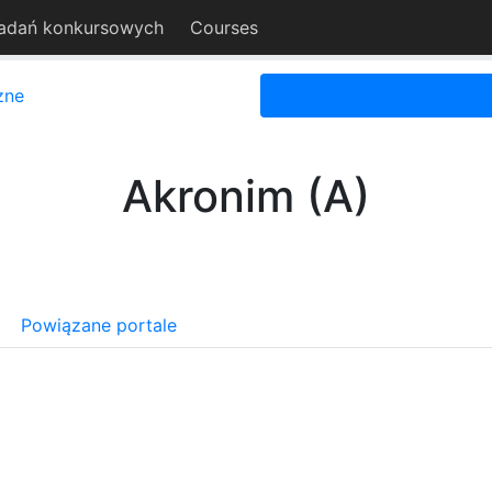
adań konkursowych
Courses
zne
Akronim (A)
Powiązane portale