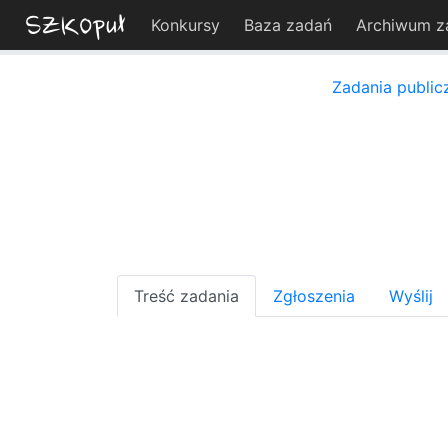
Konkursy
Baza zadań
Archiwum z
Zadania public
Treść zadania
Zgłoszenia
Wyślij