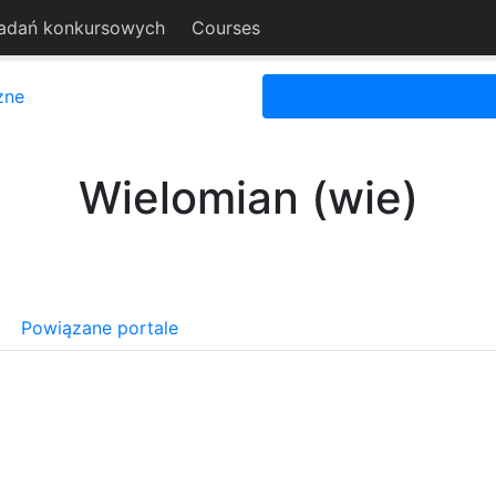
adań konkursowych
Courses
zne
Wielomian (wie)
Powiązane portale