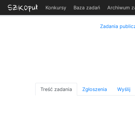
Konkursy
Baza zadań
Archiwum z
Zadania public
Treść zadania
Zgłoszenia
Wyślij