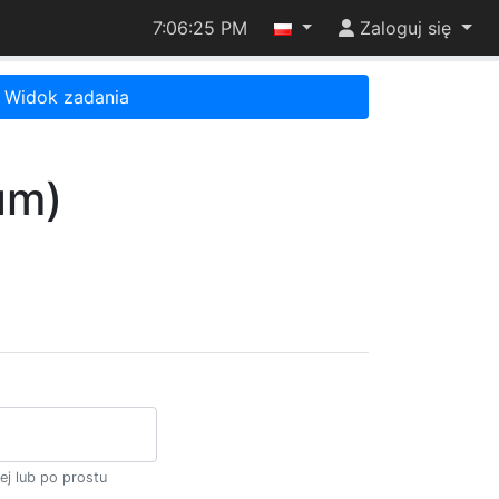
7:06:25 PM
Zaloguj się
Widok zadania
um)
ej lub po prostu