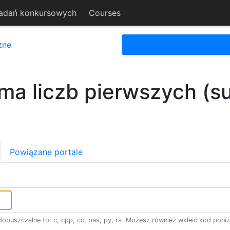
adań konkursowych
Courses
zne
ma liczb pierwszych (s
Powiązane portale
opuszczalne to: c, cpp, cc, pas, py, rs. Możesz również wkleić kod poniż