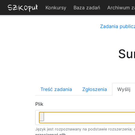
Konkursy
Baza zadań
Archiwum z
Zadania public
Su
Treść zadania
Zgłoszenia
Wyślij
Plik
Język jest rozpoznawany na podstawie rozszerzenia; d
przeciągnąć plik
.