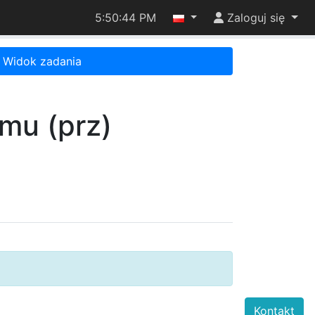
5:50:44 PM
Zaloguj się
Widok zadania
mu (prz)
Kontakt