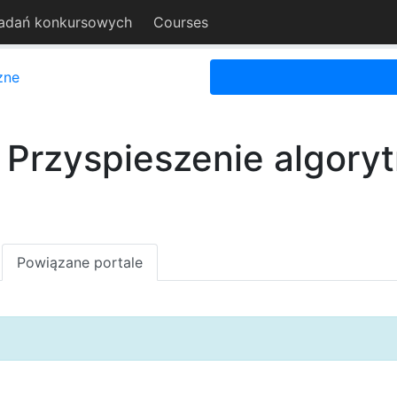
adań konkursowych
Courses
zne
 Przyspieszenie algoryt
Powiązane portale