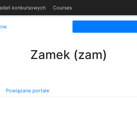
adań konkursowych
Courses
zne
Zamek (zam)
Powiązane portale