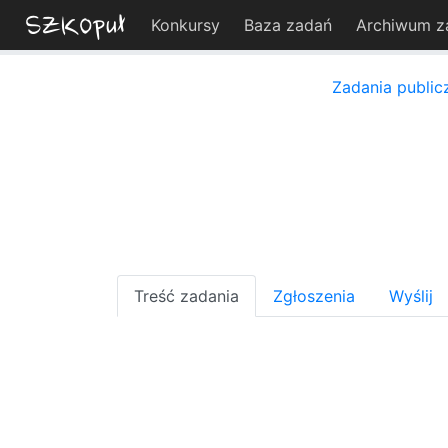
Konkursy
Baza zadań
Archiwum z
Zadania public
Treść zadania
Zgłoszenia
Wyślij