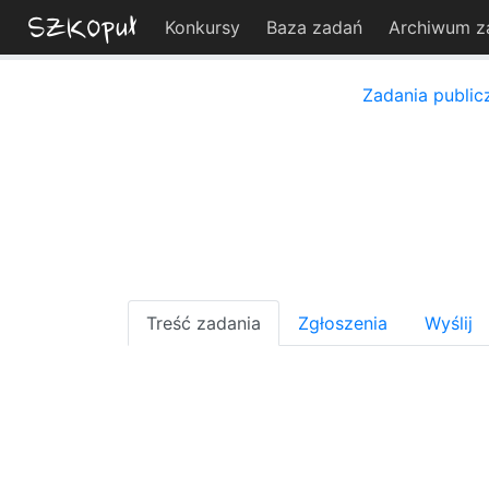
Konkursy
Baza zadań
Archiwum z
Zadania public
Treść zadania
Zgłoszenia
Wyślij