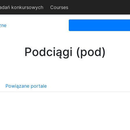
adań konkursowych
Courses
zne
Podciągi (pod)
Powiązane portale