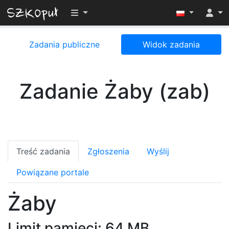
Przełącz widoczność menu
Zadania publiczne
Widok zadania
Zadanie Żaby (zab)
Treść zadania
Zgłoszenia
Wyślij
Powiązane portale
Żaby
Limit pamięci: 64 MB