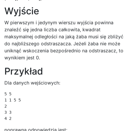
Wyjście
W pierwszym i jedynym wierszu wyjścia powinna
znaleźć się jedna liczba całkowita, kwadrat
maksymalnej odległości na jaką żaba musi się zbliżyć
do najbliższego odstraszacza. Jeżeli żaba nie może
uniknąć wskoczenia bezpośrednio na odstraszacz, to
wynikiem jest 0.
Przykład
Dla danych wejściowych:
5 5

1 1 5 5

2

3 3

4 2
poprawną odpowiedzią jest: