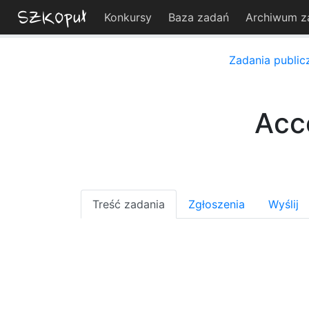
Konkursy
Baza zadań
Archiwum z
Zadania public
Acc
Treść zadania
Zgłoszenia
Wyślij