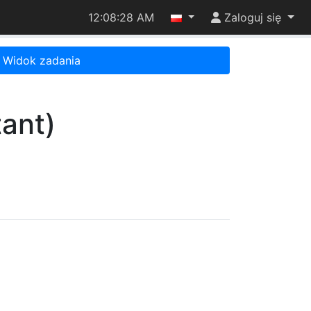
12:08:28 AM
Zaloguj się
Widok zadania
ant)