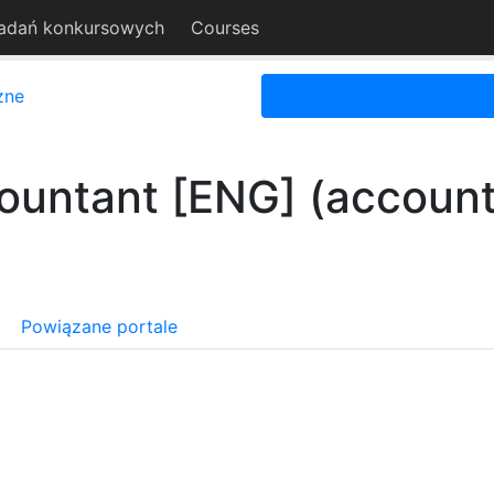
adań konkursowych
Courses
zne
ountant [ENG] (account
Powiązane portale