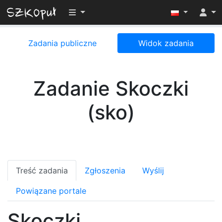
Przełącz widoczność menu
Zadania publiczne
Widok zadania
Zadanie Skoczki
(sko)
Treść zadania
Zgłoszenia
Wyślij
Powiązane portale
Skoczki