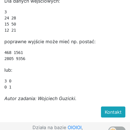
Dla danych wejściowych:
3

24 28

15 50

12 21
poprawne wyjście może mieć np. postać:
468 1561

2805 9356
lub:
3 0

0 1
Autor zadania: Wojciech Guzicki.
Kontakt
Działa na bazie
OIOIOI
,