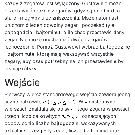
każdy z zegarów jest wyłączony. Gustaw nie może
przestawiać ręcznie zegarów, gdyż są one bardzo
stare i mogłyby ulec zniszczeniu. Może natomiast
uruchomić jeden dowolny zegar i poczekać tyle
bajtogodzin i bajtominut, o ile chce przestawić dany
zegar. Nie może uruchamiać dwóch zegarów
jednocześnie. Pomóż Gustawowi wybrać bajtogodzinę
i bajtominutę, którą mają wskazywać wszystkie
zagary, aby czas potrzebny na ich przestawienie był
jak najkrótszy.
Wejście
Pierwszy wiersz standardowego wejścia zawiera jedną
liczbę całkowitą
(
). W
następnych
wierszach znajdują się opisy
- tego zegara w postaci
trzech liczb całkowitych
,
,
, oznaczających
odpowiednio liczbę bajtogodzin, wskazywanych
aktualnie przez
- ty zegar, liczbę bajtominut oraz