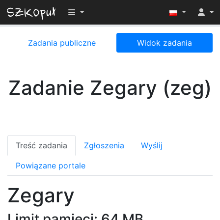
Przełącz widoczność menu
Zadania publiczne
Widok zadania
Zadanie Zegary (zeg)
Treść zadania
Zgłoszenia
Wyślij
Powiązane portale
Zegary
Limit pamięci: 64 MB