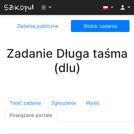
Przełącz widoczność menu
Zadania publiczne
Widok zadania
Zadanie Długa taśma
(dlu)
Treść zadania
Zgłoszenia
Wyślij
Powiązane portale