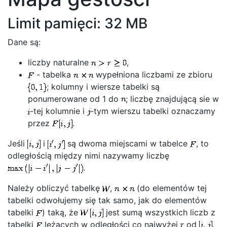
Limit pamięci: 32 MB
Dane są:
liczby naturalne
,
- tabelka
wypełniona liczbami ze zbioru
; kolumny i wiersze tabelki są
ponumerowane od 1 do
; liczbę znajdującą sie w
-tej kolumnie i
-tym wierszu tabelki oznaczamy
przez
.
Jeśli
i
są dwoma miejscami w tabelce
, to
odległością między nimi nazywamy liczbę
.
Należy obliczyć tabelkę
,
(do elementów tej
tabelki odwołujemy się tak samo, jak do elementów
tabelki
) taką, że
jest sumą wszystkich liczb z
tabelki
leżących w odległości co najwyżej
od
.