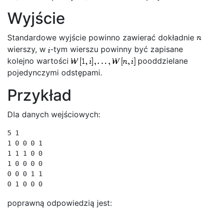
Wyjście
Standardowe wyjście powinno zawierać dokładnie
wierszy, w
-tym wierszu powinny być zapisane
kolejno wartości
pooddzielane
pojedynczymi odstępami.
Przykład
Dla danych wejściowych:
5 1

1 0 0 0 1

1 1 1 0 0

1 0 0 0 0

0 0 0 1 1

0 1 0 0 0
poprawną odpowiedzią jest: