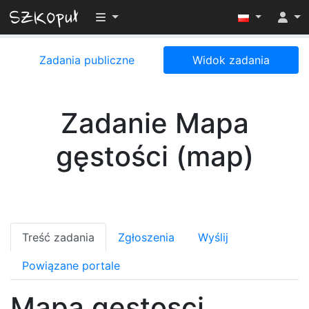
Przełącz widoczność menu
Zadania publiczne
Widok zadania
Zadanie Mapa
gęstości (map)
Treść zadania
Zgłoszenia
Wyślij
Powiązane portale
Mapa gestosci