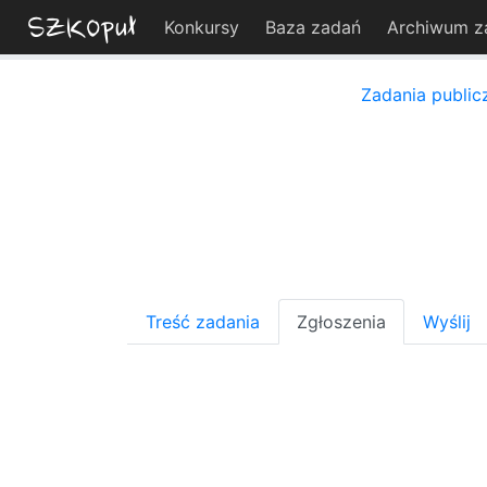
Konkursy
Baza zadań
Archiwum z
Zadania public
Treść zadania
Zgłoszenia
Wyślij