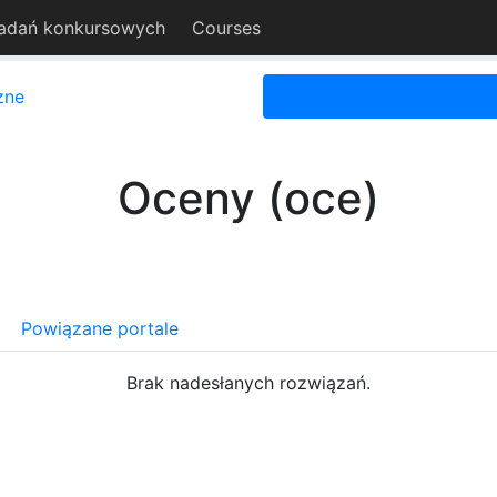
adań konkursowych
Courses
zne
Oceny (oce)
Powiązane portale
Brak nadesłanych rozwiązań.