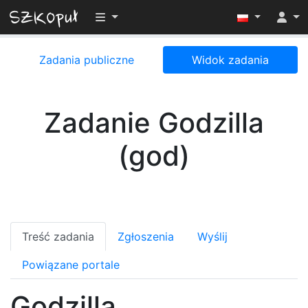
Przełącz widoczność menu
Zadania publiczne
Widok zadania
Zadanie Godzilla
(god)
Treść zadania
Zgłoszenia
Wyślij
Powiązane portale
Godzilla