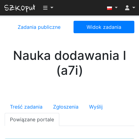
Przełącz widoczność menu
Zadania publiczne
Widok zadania
Nauka dodawania I
(a7i)
Treść zadania
Zgłoszenia
Wyślij
Powiązane portale