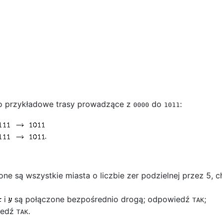
 przykładowe trasy prowadzące z
do
:
0000
1011
.
ione są wszystkie miasta o liczbie zer podzielnej przez 5
i
są połączone bezpośrednio drogą; odpowiedź
;
TAK
iedź
.
TAK