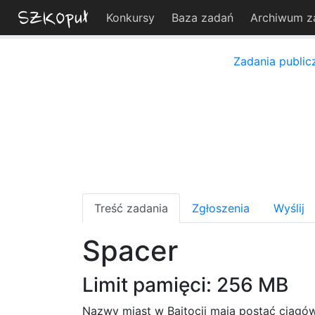
Konkursy
Baza zadań
Archiwum z
Zadania public
Treść zadania
Zgłoszenia
Wyślij
Spacer
Limit pamięci: 256 MB
Nazwy miast w Bajtocji mają postać ciąg