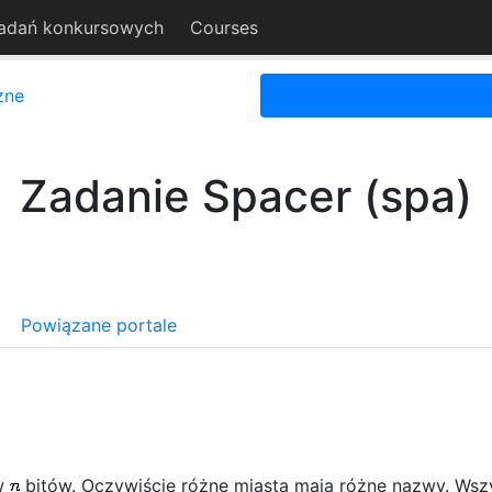
adań konkursowych
Courses
zne
Zadanie Spacer (spa)
Powiązane portale
ów
bitów. Oczywiście różne miasta mają różne nazwy. Wszys