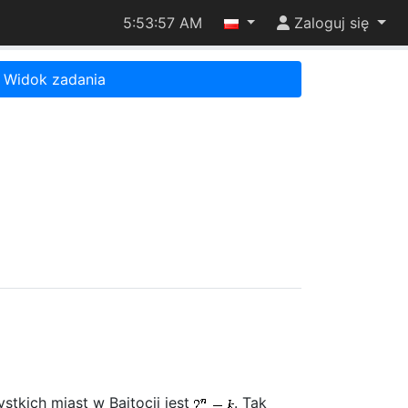
5:53:57 AM
Zaloguj się
Widok zadania
tkich miast w Bajtocji jest
. Tak