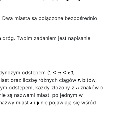
mi. Dwa miasta są połączone bezpośrednio
ch dróg. Twoim zadaniem jest napisanie
dynczym odstępem (
,
iast oraz liczbę różnych ciągów
bitów,
czym odstępem, każdy złożony z
znaków
0
nie są nazwami miast, po jednym w
 nazwy miast
i
nie pojawiają się wśród