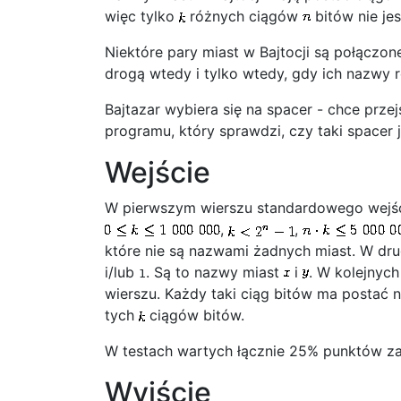
więc tylko
różnych ciągów
bitów nie je
Niektóre pary miast w Bajtocji są połączo
drogą wtedy i tylko wtedy, gdy ich nazwy r
Bajtazar wybiera się na spacer - chce prze
programu, który sprawdzi, czy taki spacer 
Wejście
W pierwszym wierszu standardowego wejści
,
,
które nie są nazwami żadnych miast. W dr
i/lub
. Są to nazwy miast
i
. W kolejnyc
1
wierszu. Każdy taki ciąg bitów ma postać 
tych
ciągów bitów.
W testach wartych łącznie 25% punktów 
Wyjście