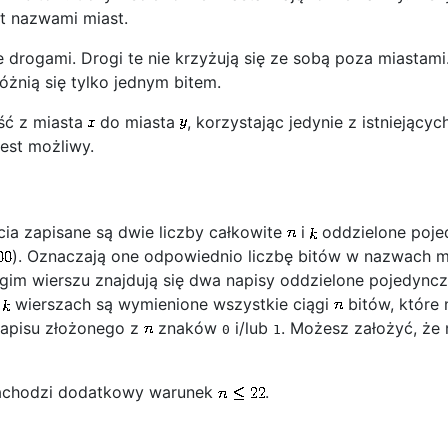
st nazwami miast.
ne drogami. Drogi te nie krzyżują się ze sobą poza miasta
óżnią się tylko jednym bitem.
jść z miasta
do miasta
, korzystając jedynie z istniejący
jest możliwy.
a zapisane są dwie liczby całkowite
i
oddzielone poje
). Oznaczają one odpowiednio liczbę bitów w nazwach m
ugim wierszu znajdują się dwa napisy oddzielone pojedyn
h
wierszach są wymienione wszystkie ciągi
bitów, które 
napisu złożonego z
znaków
i/lub
. Możesz założyć, że
0
1
zachodzi dodatkowy warunek
.