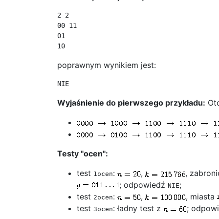
2 2

00 11

01

poprawnym wynikiem jest:
Wyjaśnienie do pierwszego przykładu:
Oto
Testy "ocen":
test
:
,
, zabron
1ocen
; odpowiedź
;
NIE
test
:
,
, miasta
2ocen
test
: ładny test z
; odpow
3ocen