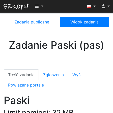
Przełącz widoczność menu
Zadania publiczne
Widok zadania
Zadanie Paski (pas)
Treść zadania
Zgłoszenia
Wyślij
Powiązane portale
Paski
Limit pamięci: 32 MB