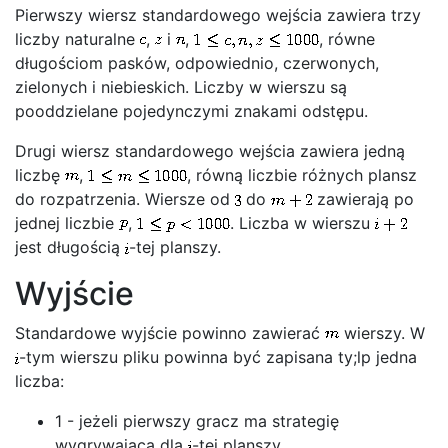
Pierwszy wiersz standardowego wejścia zawiera trzy
liczby naturalne
,
i
,
, równe
długościom pasków, odpowiednio, czerwonych,
zielonych i niebieskich. Liczby w wierszu są
pooddzielane pojedynczymi znakami odstępu.
Drugi wiersz standardowego wejścia zawiera jedną
liczbę
,
, równą liczbie różnych plansz
do rozpatrzenia. Wiersze od
do
zawierają po
jednej liczbie
,
. Liczba w wierszu
jest długością
-tej planszy.
Wyjście
Standardowe wyjście powinno zawierać
wierszy. W
-tym wierszu pliku powinna być zapisana ty;lp jedna
liczba:
1 - jeżeli pierwszy gracz ma strategię
wygrywającą dla
-tej planszy