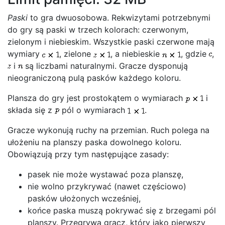
Paski
to gra dwuosobowa. Rekwizytami potrzebnymi
do gry są paski w trzech kolorach: czerwonym,
zielonym i niebieskim. Wszystkie paski czerwone mają
wymiary
, zielone
, a niebieskie
, gdzie
,
i
są liczbami naturalnymi. Gracze dysponują
nieograniczoną pulą pasków każdego koloru.
Plansza do gry jest prostokątem o wymiarach
i
składa się z
pól o wymiarach
.
Gracze wykonują ruchy na przemian. Ruch polega na
ułożeniu na planszy paska dowolnego koloru.
Obowiązują przy tym następujące zasady:
pasek nie może wystawać poza planszę,
nie wolno przykrywać (nawet częściowo)
pasków ułożonych wcześniej,
końce paska muszą pokrywać się z brzegami pól
planszy. Przegrywa gracz, który jako pierwszy