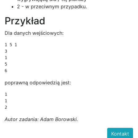
2 - w przeciwnym przypadku.
Przykład
Dla danych wejściowych:
1 5 1

3

1

5

poprawną odpowiedzią jest:
1

1

Autor zadania: Adam Borowski.
Kontakt